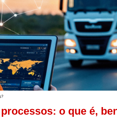
s?
processos: o que é, be