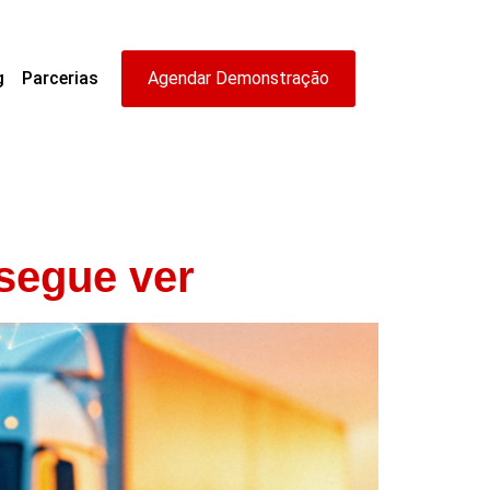
g
Parcerias
Agendar Demonstração
nsegue ver